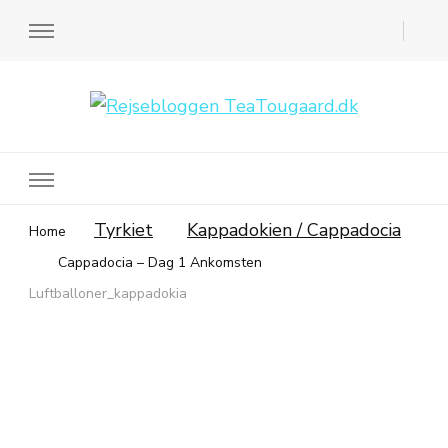
Rejsebloggen TeaTougaard.dk
En dansk rejseblog og expat guide til dig
Tyrkiet
Kappadokien / Cappadocia
Home
Cappadocia – Dag 1 Ankomsten
Luftballoner_kappadokia