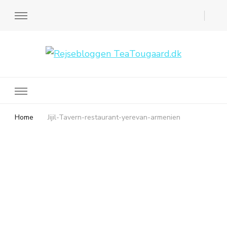
Rejsebloggen TeaTougaard.dk
En dansk rejseblog og expat guide til dig
Home
Jijil-Tavern-restaurant-yerevan-armenien