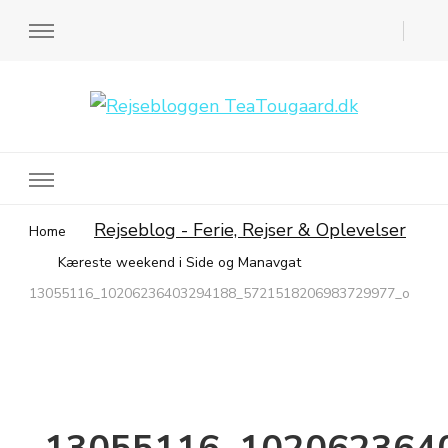
Rejsebloggen TeaTougaard.dk
En dansk rejseblog og expat guide til dig
Rejseblog - Ferie, Rejser & Oplevelser
Home
Kæreste weekend i Side og Manavgat
13055116_10206236403294188_5721518206983729977_o