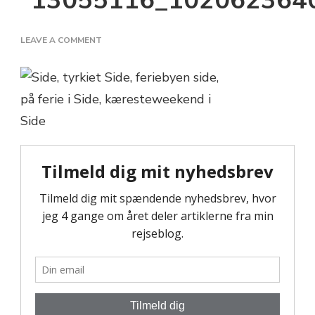
13055116_102062364
ON
LEAVE A COMMENT
13055116_10206236403294188_5721518206983729