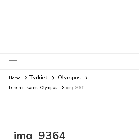
Rejsebloggen TeaTougaard.dk
En dansk rejseblog og expat guide til dig
Tyrkiet
Olympos
Home
Ferien i skønne Olympos
img_9364
img_9364