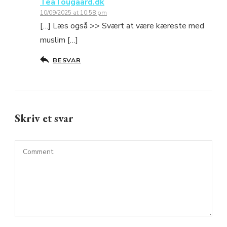
TeaTougaard.dk
10/09/2025 at 10:58 pm
[…] Læs også >> Svært at være kæreste med
muslim […]
BESVAR
Skriv et svar