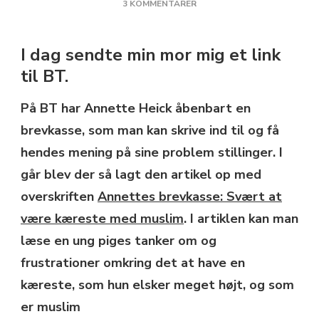
TIL
3 KOMMENTARER
SVÆRT
AT
VÆRE
I dag sendte min mor mig et link
KÆRESTE
til BT.
MED
MUSLIM
På BT har Annette Heick åbenbart en
brevkasse, som man kan skrive ind til og få
hendes mening på sine problem stillinger. I
går blev der så lagt den artikel op med
overskriften
Annettes brevkasse: Svært at
være kæreste med muslim
. I artiklen kan man
læse en ung piges tanker om og
frustrationer omkring det at have en
kæreste, som hun elsker meget højt, og som
er muslim