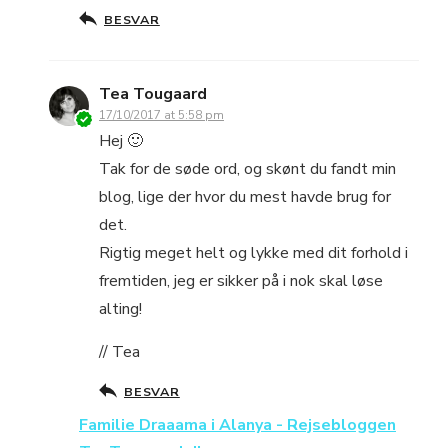
BESVAR
Tea Tougaard
17/10/2017 at 5:58 pm
Hej 🙂
Tak for de søde ord, og skønt du fandt min
blog, lige der hvor du mest havde brug for
det.
Rigtig meget helt og lykke med dit forhold i
fremtiden, jeg er sikker på i nok skal løse
alting!
// Tea
BESVAR
Familie Draaama i Alanya - Rejsebloggen