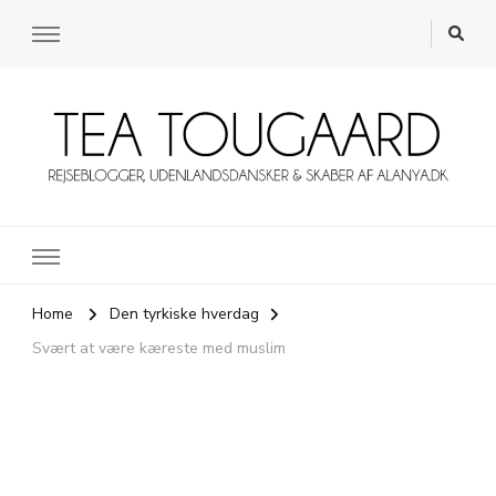
Rejsebloggen TeaTougaard.dk
En dansk rejseblog og expat guide til dig
Home
Den tyrkiske hverdag
Svært at være kæreste med muslim