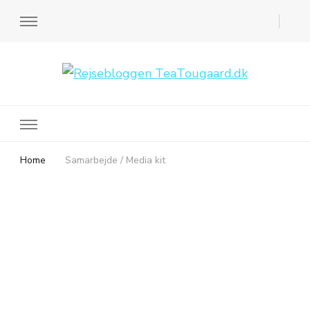
Rejsebloggen TeaTougaard.dk
En dansk rejseblog og expat guide til dig
Home
Samarbejde / Media kit