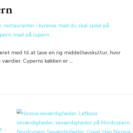
ern
ret med til at lave en rig middelhavskultur, hvor
e værdier. Cyperns køkken er …
Z