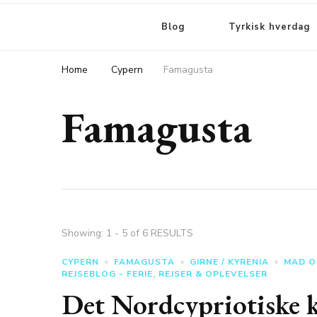
Blog
Tyrkisk hverdag
Home
Cypern
Famagusta
Famagusta
Showing: 1 - 5 of 6 RESULTS
CYPERN
FAMAGUSTA
GIRNE / KYRENIA
MAD O
REJSEBLOG - FERIE, REJSER & OPLEVELSER
Det Nordcypriotiske 