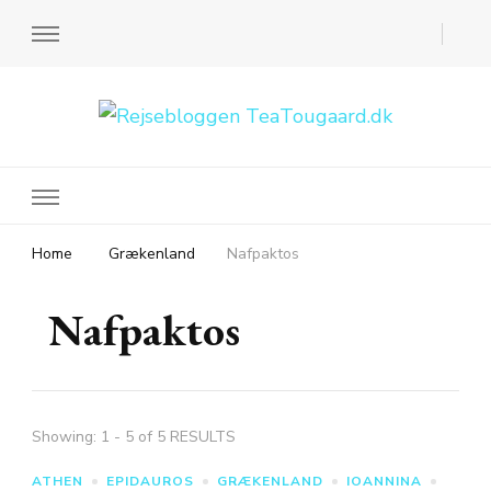
Rejsebloggen TeaTougaard.dk
En dansk rejseblog og expat guide til dig
Home
Grækenland
Nafpaktos
Nafpaktos
Showing: 1 - 5 of 5 RESULTS
ATHEN
EPIDAUROS
GRÆKENLAND
IOANNINA