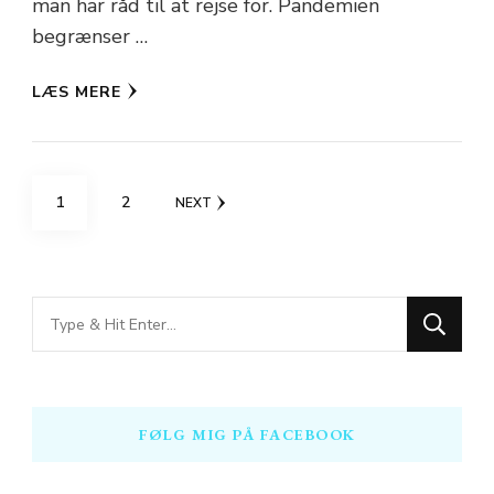
man har råd til at rejse for. Pandemien
begrænser …
LÆS MERE
Indlægsinddeling
PAGE
PAGE
1
2
NEXT
Looking
for
Something?
FØLG MIG PÅ FACEBOOK