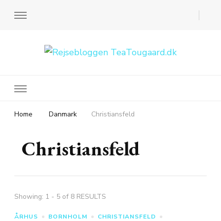
Rejsebloggen TeaTougaard.dk
En dansk rejseblog og expat guide til dig
Home
Danmark
Christiansfeld
Christiansfeld
Showing: 1 - 5 of 8 RESULTS
ÅRHUS
BORNHOLM
CHRISTIANSFELD