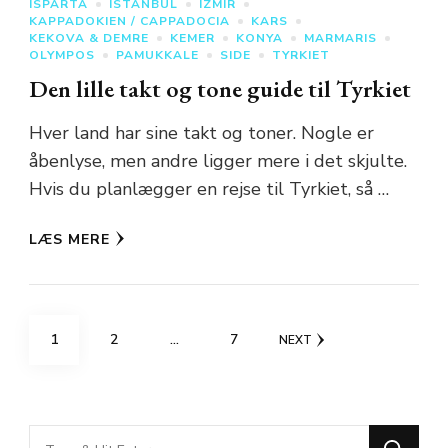
ISPARTA
ISTANBUL
IZMIR
KAPPADOKIEN / CAPPADOCIA
KARS
KEKOVA & DEMRE
KEMER
KONYA
MARMARIS
OLYMPOS
PAMUKKALE
SIDE
TYRKIET
Den lille takt og tone guide til Tyrkiet
Hver land har sine takt og toner. Nogle er
åbenlyse, men andre ligger mere i det skjulte.
Hvis du planlægger en rejse til Tyrkiet, så …
LÆS MERE
Indlægsinddeling
PAGE
PAGE
PAGE
1
2
…
7
NEXT
Looking