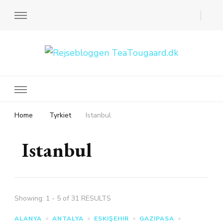
Rejsebloggen TeaTougaard.dk
En dansk rejseblog og expat guide til dig
Home
Tyrkiet
Istanbul
Istanbul
Showing: 1 - 5 of 31 RESULTS
ALANYA
ANTALYA
ESKIŞEHIR
GAZIPASA