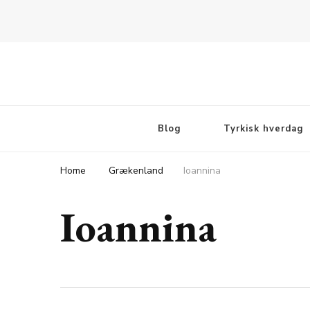
Rejsebloggen TeaTougaard.dk
En dansk rejseblog og expat guide til dig
Blog
Tyrkisk hverdag
Home
Grækenland
Ioannina
Ioannina