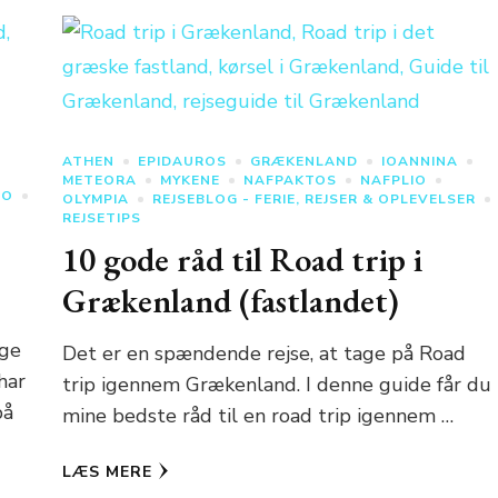
ATHEN
EPIDAUROS
GRÆKENLAND
IOANNINA
METEORA
MYKENE
NAFPAKTOS
NAFPLIO
IO
OLYMPIA
REJSEBLOG - FERIE, REJSER & OPLEVELSER
REJSETIPS
10 gode råd til Road trip i
Grækenland (fastlandet)
ige
Det er en spændende rejse, at tage på Road
har
trip igennem Grækenland. I denne guide får du
på
mine bedste råd til en road trip igennem …
LÆS MERE