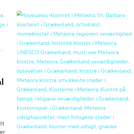
al
lt
er