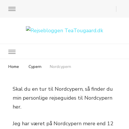
Rejsebloggen TeaTougaard.dk
En dansk rejseblog og expat guide til dig
Home
Cypern
Nordcypern
Skal du en tur til Nordcypern, så finder du
min personlige rejseguides til Nordcypern
her.
Jeg har været på Nordcypern mere end 12