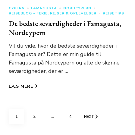
CYPERN
FAMAGUSTA
NORDCYPERN
REJSEBLOG - FERIE, REJSER & OPLEVELSER
REJSETIPS
De bedste seværdigheder i Famagusta,
Nordcypern
Vil du vide, hvor de bedste seværdigheder i
Famagusta er? Dette er min guide til
Famagusta på Nordcypern og alle de skønne
seværdigheder, der er …
LÆS MERE
Indlægsinddeling
PAGE
PAGE
PAGE
1
2
…
4
NEXT