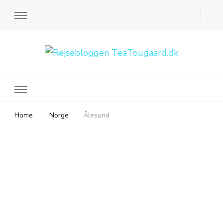
Rejsebloggen TeaTougaard.dk
En dansk rejseblog og expat guide til dig
Home
Norge
Ålesund