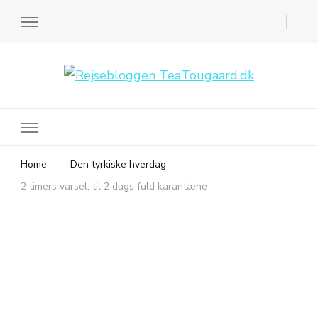
Rejsebloggen TeaTougaard.dk
En dansk rejseblog og expat guide til dig
Home
Den tyrkiske hverdag
2 timers varsel, til 2 dags fuld karantæne