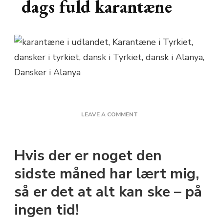
dags fuld karantæne
ON
LEAVE A COMMENT
2
TIMERS
VARSEL,
Hvis der er noget den
TIL
2
sidste måned har lært mig,
DAGS
så er det at alt kan ske – på
FULD
KARANTÆNE
ingen tid!