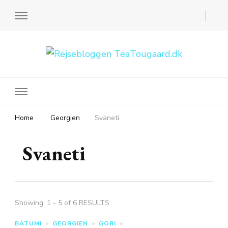
Rejsebloggen TeaTougaard.dk
En dansk rejseblog og expat guide til dig
Home
Georgien
Svaneti
Svaneti
Showing: 1 - 5 of 6 RESULTS
BATUMI
GEORGIEN
GORI