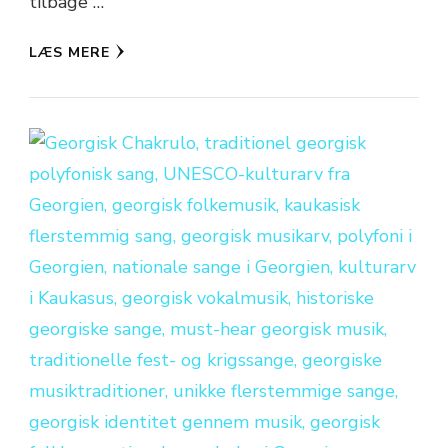
tilbage …
LÆS MERE