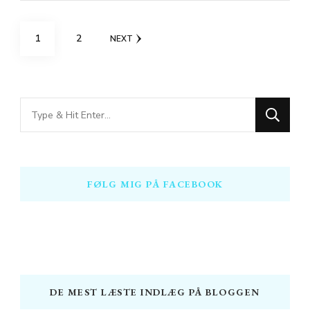
Indlægsinddeling
PAGE
PAGE
1
2
NEXT
Looking
for
Something?
FØLG MIG PÅ FACEBOOK
DE MEST LÆSTE INDLÆG PÅ BLOGGEN