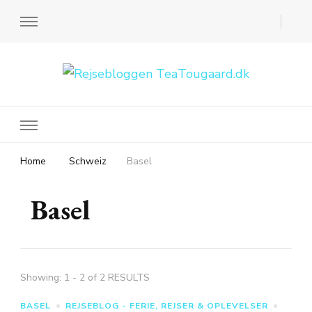
Rejsebloggen TeaTougaard.dk
En dansk rejseblog og expat guide til dig
Home
Schweiz
Basel
Basel
Showing: 1 - 2 of 2 RESULTS
BASEL
REJSEBLOG - FERIE, REJSER & OPLEVELSER