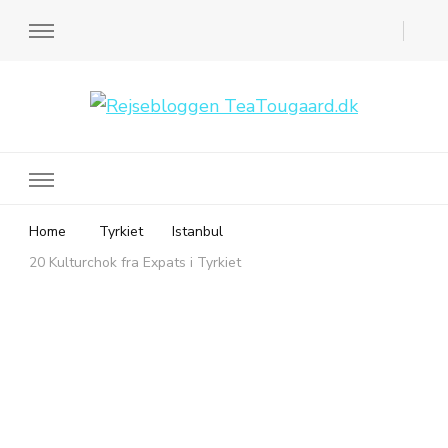
Rejsebloggen TeaTougaard.dk
En dansk rejseblog og expat guide til dig
Home
Tyrkiet
Istanbul
20 Kulturchok fra Expats i Tyrkiet