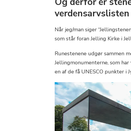
Og derfor er ste
verdensarvslisten
Når jeg/man siger “Jellingstene
som står foran Jelling Kirke i Jel
Runestenene udgør sammen med
Jellingmonumenterne, som har 
en af de få UNESCO punkter i Jy