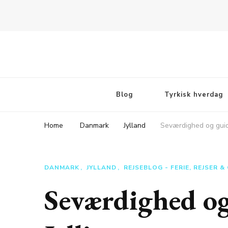
Rejsebloggen TeaTougaard.dk
En dansk rejseblog og expat guide til dig
Blog
Tyrkisk hverdag
Home
Danmark
Jylland
Seværdighed og guide
DANMARK
JYLLAND
REJSEBLOG - FERIE, REJSER 
Seværdighed og