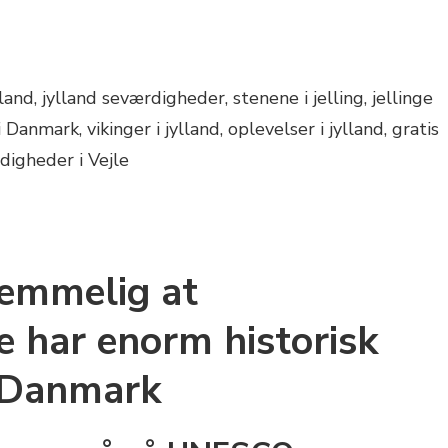
hemmelig at
e har enorm historisk
r Danmark