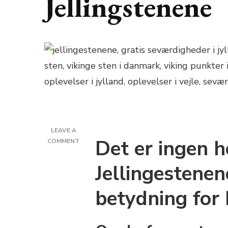
Jellingstenene
LEAVE A
Det er ingen 
ON
COMMENT
SEVÆRDIGHED
OG
Jellingestenen
GUIDE
TIL
betydning fo
JELLINGSTENENE