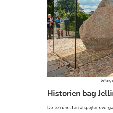
Jelling
Historien bag Jel
De to runesten afspejler overga