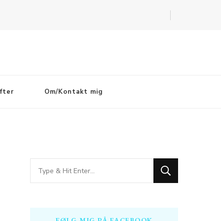
fter
Om/Kontakt mig
Looking
for
Something?
FØLG MIG PÅ FACEBOOK