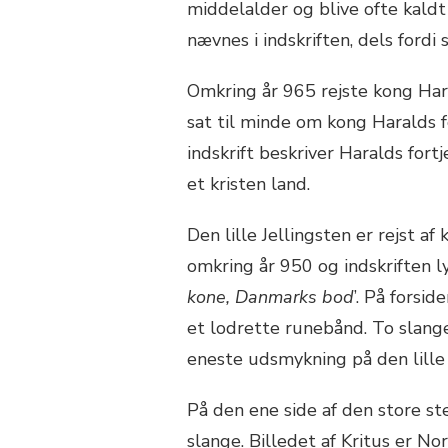
middelalder og blive ofte kald
nævnes i indskriften, dels fordi
Omkring år 965 rejste kong Hara
sat til minde om kong Haralds
indskrift beskriver Haralds fo
et kristen land.
Den lille Jellingsten er rejst a
omkring år 950 og indskriften ly
kone, Danmarks bod
’. På forsi
et lodrette runebånd. To slan
eneste udsmykning på den lille 
På den ene side af den store st
slange. Billedet af Kritus er No