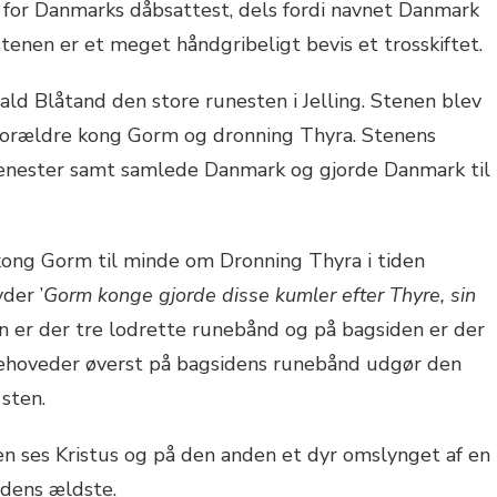
t for Danmarks dåbsattest, dels fordi navnet Danmark
 stenen er et meget håndgribeligt bevis et trosskiftet.
ld Blåtand den store runesten i Jelling. Stenen blev
 forældre kong Gorm og dronning Thyra. Stenens
rtjenester samt samlede Danmark og gjorde Danmark til
f kong Gorm til minde om Dronning Thyra i tiden
der ’
Gorm konge gjorde disse kumler efter Thyre, sin
den er der tre lodrette runebånd og på bagsiden er der
gehoveder øverst på bagsidens runebånd udgør den
sten.
en ses Kristus og på den anden et dyr omslynget af en
rdens ældste.