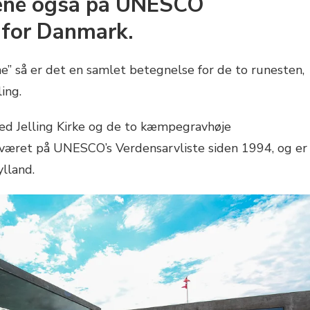
nene også på UNESCO
 for Danmark.
ne” så er det en samlet betegnelse for de to runesten,
ling.
 Jelling Kirke og de to kæmpegravhøje
været på UNESCO’s Verdensarvliste siden 1994, og er
lland.