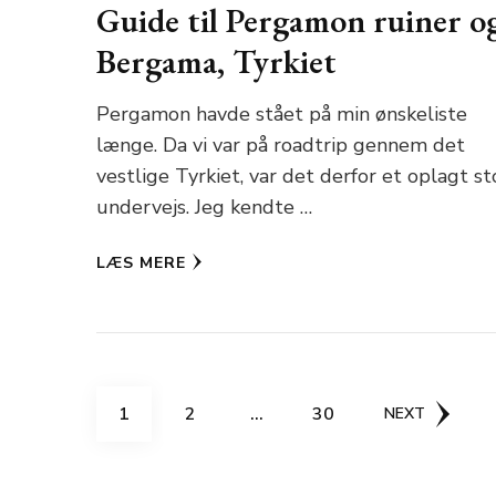
Guide til Pergamon ruiner o
Bergama, Tyrkiet
Pergamon havde stået på min ønskeliste
længe. Da vi var på roadtrip gennem det
vestlige Tyrkiet, var det derfor et oplagt s
undervejs. Jeg kendte …
LÆS MERE
Indlægsinddeling
PAGE
PAGE
PAGE
1
2
…
30
NEXT