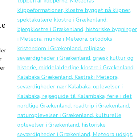
te
der
r
mer