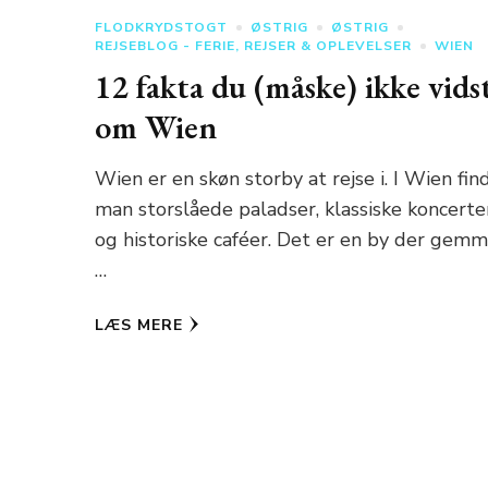
FLODKRYDSTOGT
ØSTRIG
ØSTRIG
REJSEBLOG - FERIE, REJSER & OPLEVELSER
WIEN
12 fakta du (måske) ikke vids
om Wien
Wien er en skøn storby at rejse i. I Wien fin
man storslåede paladser, klassiske koncerte
og historiske caféer. Det er en by der gem
…
LÆS MERE