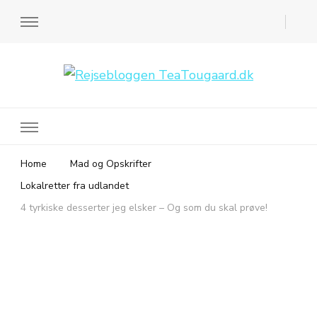
Rejsebloggen TeaTougaard.dk
En dansk rejseblog og expat guide til dig
Home
Mad og Opskrifter
Lokalretter fra udlandet
4 tyrkiske desserter jeg elsker – Og som du skal prøve!