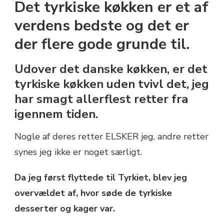
Det tyrkiske køkken er et af
JEG
ELSKER
verdens bedste og det er
–
der flere gode grunde til.
OG
SOM
DU
Udover det danske køkken, er det
SKAL
tyrkiske køkken uden tvivl det, jeg
PRØVE!
har smagt allerflest retter fra
igennem tiden.
Nogle af deres retter ELSKER jeg, andre retter
synes jeg ikke er noget særligt.
Da jeg først flyttede til Tyrkiet, blev jeg
overvældet af, hvor søde de tyrkiske
desserter og kager var.