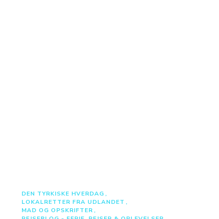
DEN TYRKISKE HVERDAG
LOKALRETTER FRA UDLANDET
MAD OG OPSKRIFTER
REJSEBLOG - FERIE, REJSER & OPLEVELSER