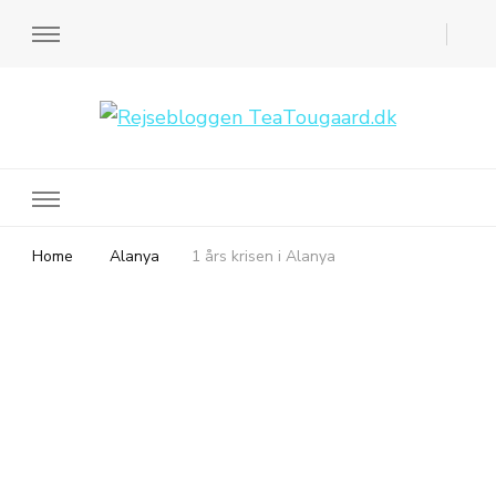
Rejsebloggen TeaTougaard.dk
En dansk rejseblog og expat guide til dig
Home
Alanya
1 års krisen i Alanya