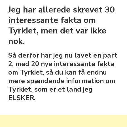
FAKTA
Jeg har allerede skrevet 30
OM
TYRKIET,
interessante fakta om
DU
Tyrkiet, men det var ikke
(MÅSKE)
IKKE
nok.
VIDSTE
(PART
2)
Så derfor har jeg nu lavet en part
2, med 20 nye interessante fakta
om Tyrkiet, så du kan få endnu
mere spændende information om
Tyrkiet, som er et land jeg
ELSKER.