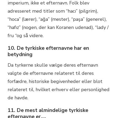
imperium, ikke et efternavn.
Folk blev
adresseret med titler som “hacı” (pilgrim),
“hoca” (lærer), “ağa” (mester), “paşa” (generel),
“hafız” (nogen, der kan Koranen udenad), “lady /
fru “og så videre.
10. De tyrkiske efternavne har en
betydning
Da tyrkerne skulle vælge deres efternavn
valgte de
efternavne relateret til deres
forfædre, historiske begivenheder eller blot
relateret til, hvilket erhverv eller personlighed
de havde.
11. De mest almindelige tyrkiske
efternavne er….