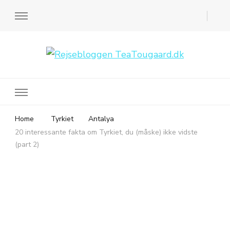
Rejsebloggen TeaTougaard.dk
En dansk rejseblog og expat guide til dig
Home
Tyrkiet
Antalya
20 interessante fakta om Tyrkiet, du (måske) ikke vidste
(part 2)