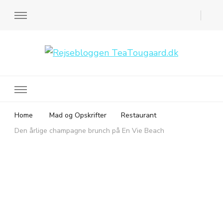
Rejsebloggen TeaTougaard.dk
En dansk rejseblog og expat guide til dig
Home
Mad og Opskrifter
Restaurant
Den årlige champagne brunch på En Vie Beach