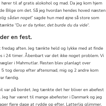
hører til af gratis alokohol og mad. Da jeg kom hjem
inde Bilge om det. Så jeg hvordan hendes hoved næsten
kelig sådan noget
” sagde hun med øjne så store som
 tænkte “D
u er da tyrker, det burde du da vide
“.
lder en fest.
t fredag aften. Jeg tænkte held og lykke med at finde
l os i 24 timer. Åbenbart var det ikke noget problem. Vi
gler i Mahmutlar. Resten blev planlagt over
de 5 tog derop efter aftensmad, mig og 2 andre kom
ar færdig.
il var på bordet. Jeg tænkte det her bliver en abefest
… Jeg har været til mange abefester i Danmark og jeg
ager flere dage at rydde op efter. Latterlig glimmer,