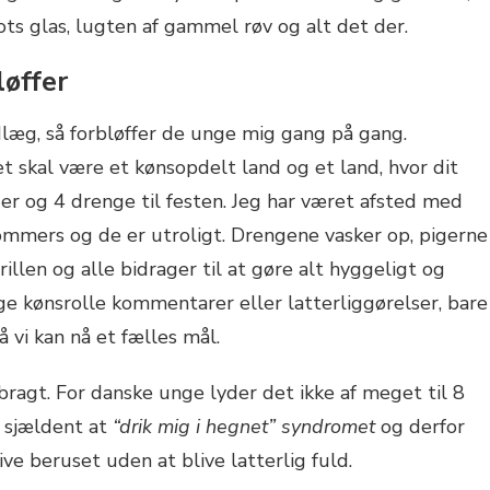
ots glas, lugten af gammel røv og alt det der.
løffer
læg, så forbløffer de unge mig gang på gang.
 skal være et kønsopdelt land og et land, hvor dit
iger og 4 drenge til festen. Jeg har været afsted med
ommers og de er utroligt. Drengene vasker op, pigerne
llen og alle bidrager til at gøre alt hyggeligt og
ige kønsrolle kommentarer eller latterliggørelser, bare
 vi kan nå et fælles mål.
dbragt. For danske unge lyder det ikke af meget til 8
 sjældent at
“drik mig i hegnet” syndromet
og derfor
live beruset uden at blive latterlig fuld.