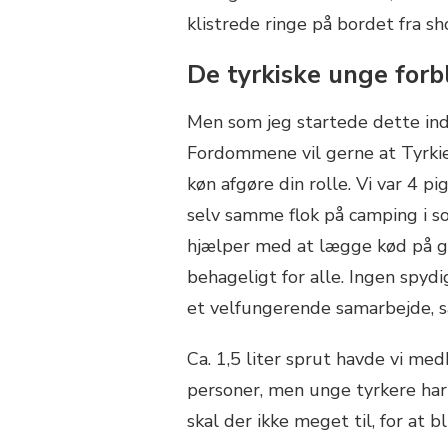
klistrede ringe på bordet fra sh
De tyrkiske unge forb
Men som jeg startede dette ind
Fordommene vil gerne at Tyrkiet
køn afgøre din rolle. Vi var 4 p
selv samme flok på camping i s
hjælper med at lægge kød på gri
behageligt for alle. Ingen spyd
et velfungerende samarbejde, så
Ca. 1,5 liter sprut havde vi me
personer, men unge tyrkere har
skal der ikke meget til, for at b