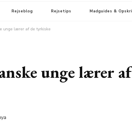
Rejseblog
Rejsetips
Madguides & Opskri
e unge lærer af de tyrkiske
anske unge lærer af