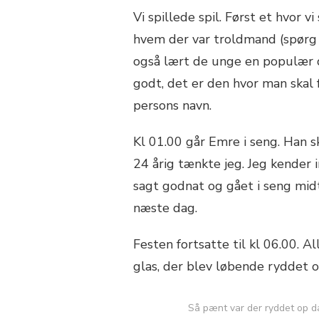
Vi spillede spil. Først et hvor 
hvem der var troldmand (spørg m
også lært de unge en populær d
godt, det er den hvor man skal 
persons navn.
Kl 01.00 går Emre i seng. Han 
24 årig tænkte jeg. Jeg kender 
sagt godnat og gået i seng midt 
næste dag.
Festen fortsatte til kl 06.00. 
glas, der blev løbende ryddet o
Så pænt var der ryddet op da