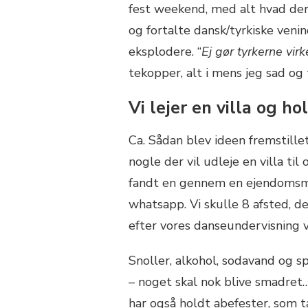
fest weekend, med alt hvad der 
og fortalte dansk/tyrkiske ven
eksplodere. “
Ej gør tyrkerne vir
tekopper, alt i mens jeg sad og
Vi lejer en villa og ho
Ca. Sådan blev ideen fremstille
nogle der vil udleje en villa ti
fandt en gennem en ejendomsmæ
whatsapp. Vi skulle 8 afsted, 
efter vores danseundervisning v
Snoller, alkohol, sodavand og sp
– noget skal nok blive smadret
har også holdt abefester, som t