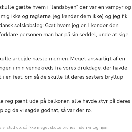
vi skulle gætte hvem i “landsbyen” der var en vampyr og
ig ikke og reglerne, jeg kender dem ikke) og jeg fik
ansk selskabsleg: Gæt hvem jeg er. I kender den
forklare personen man har på sin seddel, unde at sige
skulle arbejde næste morgen. Meget ansvarligt af en
ingen i min vennekreds fra vores drukdage, der havde
i en fest, om så de skulle til deres søsters bryllup
Alle røg pænt ude på balkonen, alle havde styr på deres
p og da vi sagde godnat, så var der ro.
 vi stod op, så ikke meget skulle ordnes inden vi tog hjem.