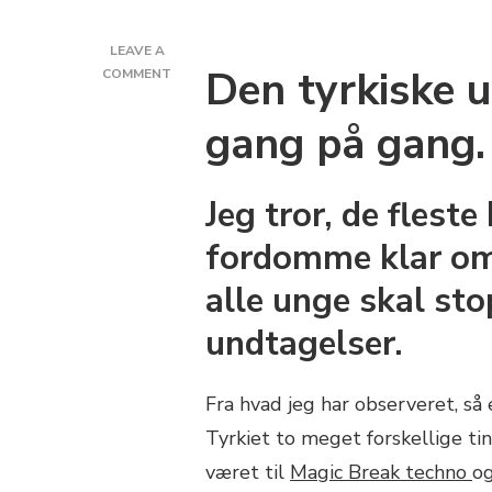
LEAVE A
Den tyrkiske 
ON
COMMENT
FEST:
DET
gang på gang.
KAN
DANSKE
UNGE
Jeg tror, de flest
LÆRER
AF
fordomme klar om
DE
TYRKISKE
alle unge skal sto
undtagelser.
Fra hvad jeg har observeret, s
Tyrkiet to meget forskellige ti
været til
Magic Break techno
og