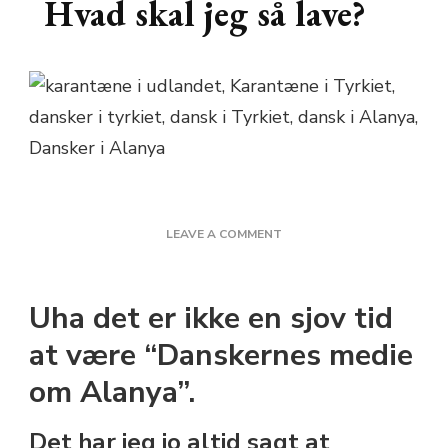
Hvad skal jeg så lave?
ON
LEAVE A COMMENT
LOCKDOWN
TYRKIET
–
Uha det er ikke en sjov tid
HVAD
SKAL
at være “Danskernes medie
JEG
om Alanya”.
SÅ
LAVE?
Det har jeg jo altid sagt at