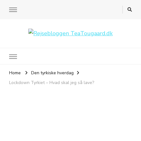
Rejsebloggen TeaTougaard.dk
En dansk rejseblog og expat guide til dig
Home
Den tyrkiske hverdag
Lockdown Tyrkiet – Hvad skal jeg så lave?