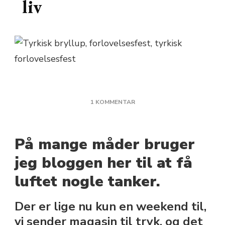
liv
TIL
1 KOMMENTAR
DET
SATANS
SKRØBELIGE
På mange måder bruger
LIV
jeg bloggen her til at få
luftet nogle tanker.
Der er lige nu kun en weekend til,
vi sender magasin til tryk, og det