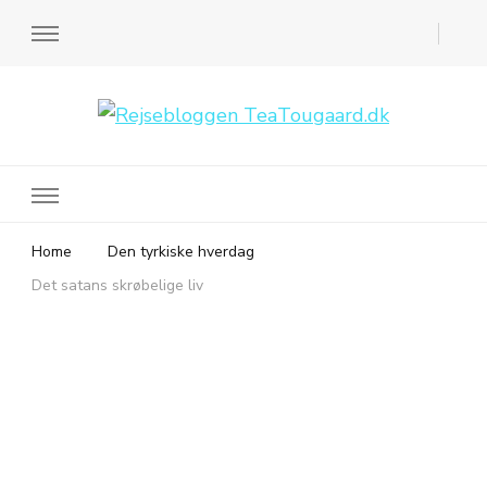
Rejsebloggen TeaTougaard.dk
En dansk rejseblog og expat guide til dig
Home
Den tyrkiske hverdag
Det satans skrøbelige liv