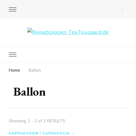
Rejsebloggen TeaTougaard.dk
En dansk rejseblog og expat guide til dig
Home
Ballon
Ballon
Showing: 1 - 1 of 1 RESULTS
KAPPADOKIEN / CAPPADOCIA