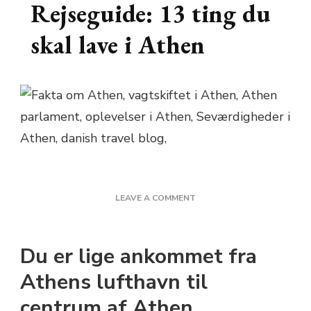
Rejseguide: 13 ting du
skal lave i Athen
ON
LEAVE A COMMENT
REJSEGUIDE:
13
TING
Du er lige ankommet fra
DU
SKAL
Athens lufthavn til
LAVE
centrum af Athen.
I