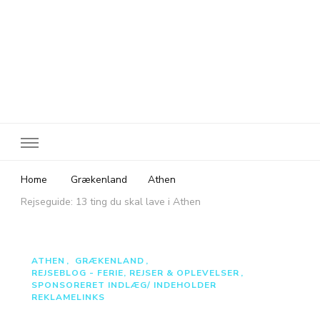
Rejsebloggen TeaTougaard.dk
En dansk rejseblog og expat guide til dig
Home
Grækenland
Athen
Rejseguide: 13 ting du skal lave i Athen
ATHEN
GRÆKENLAND
REJSEBLOG - FERIE, REJSER & OPLEVELSER
SPONSORERET INDLÆG/ INDEHOLDER
REKLAMELINKS