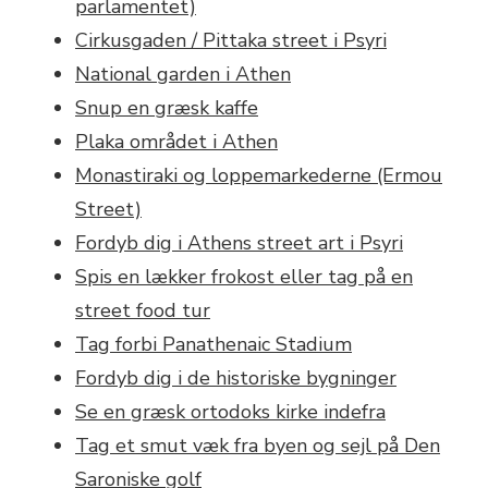
parlamentet)
Cirkusgaden / Pittaka street i Psyri
National garden i Athen
Snup en græsk kaffe
Plaka området i Athen
Monastiraki og loppemarkederne (Ermou
Street)
Fordyb dig i Athens street art i Psyri
Spis en lækker frokost eller tag på en
street food tur
Tag forbi Panathenaic Stadium
Fordyb dig i de historiske bygninger
Se en græsk ortodoks kirke indefra
Tag et smut væk fra byen og sejl på Den
Saroniske golf