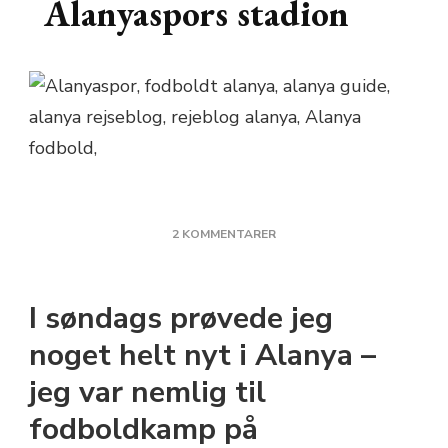
Alanyaspors stadion
TIL
2 KOMMENTARER
TIL
FODBOLDKAMP
PÅ
I søndags prøvede jeg
ALANYASPORS
STADION
noget helt nyt i Alanya –
jeg var nemlig til
fodboldkamp på