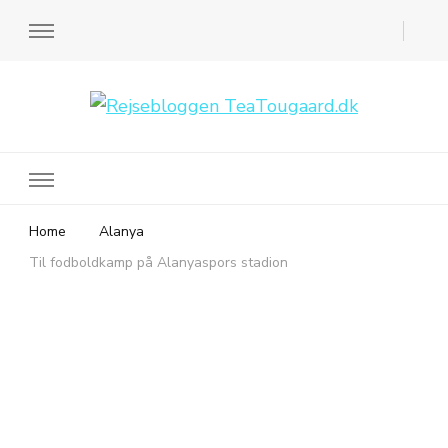
Rejsebloggen TeaTougaard.dk
En dansk rejseblog og expat guide til dig
Home
Alanya
Til fodboldkamp på Alanyaspors stadion