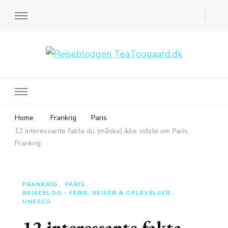
Rejsebloggen TeaTougaard.dk
En dansk rejseblog og expat guide til dig
Home
Frankrig
Paris
12 interessante fakta du (måske) ikke vidste om Paris,
Frankrig
FRANKRIG
PARIS
REJSEBLOG - FERIE, REJSER & OPLEVELSER
UNESCO
12 interessante fakta