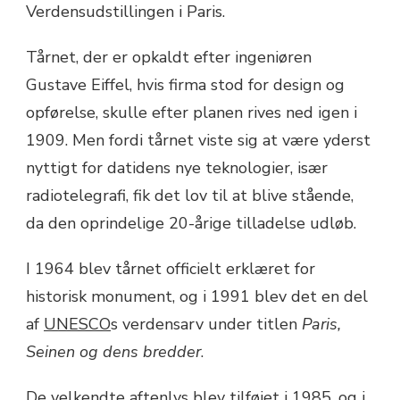
Verdensudstillingen i Paris.
Tårnet, der er opkaldt efter ingeniøren
Gustave Eiffel, hvis firma stod for design og
opførelse, skulle efter planen rives ned igen i
1909. Men fordi tårnet viste sig at være yderst
nyttigt for datidens nye teknologier, især
radiotelegrafi, fik det lov til at blive stående,
da den oprindelige 20-årige tilladelse udløb.
I 1964 blev tårnet officielt erklæret for
historisk monument, og i 1991 blev det en del
af
UNESCO
s verdensarv under titlen
Paris,
Seinen og dens bredder
.
De velkendte aftenlys blev tilføjet i 1985, og i