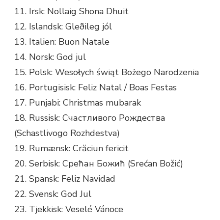
11. Irsk: Nollaig Shona Dhuit
12. Islandsk: Gleðileg jól
13. Italien: Buon Natale
14. Norsk: God jul
15. Polsk: Wesołych świąt Bożego Narodzenia
16. Portugisisk: Feliz Natal / Boas Festas
17. Punjabi: Christmas mubarak
18. Russisk: Счастливого Рождества
(Schastlivogo Rozhdestva)
19. Rumænsk: Crăciun fericit
20. Serbisk: Срећан Божић (Srećan Božić)
21. Spansk: Feliz Navidad
22. Svensk: God Jul
23. Tjekkisk: Veselé Vánoce