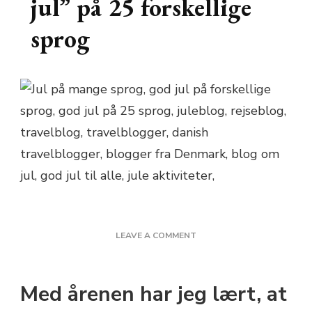
jul” på 25 forskellige
sprog
ON
LEAVE A COMMENT
SÅDAN
SIGER
DU
Med årenen har jeg lært, at
“GOD
JUL”