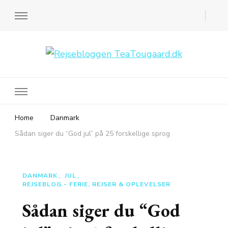
Rejsebloggen TeaTougaard.dk
En dansk rejseblog og expat guide til dig
Home
Danmark
Sådan siger du “God jul” på 25 forskellige sprog
DANMARK
JUL
REJSEBLOG - FERIE, REJSER & OPLEVELSER
Sådan siger du “God