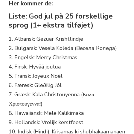
Her kommer de:
Liste: God jul på 25 forskellige
sprog (1+ ekstra tilføjet)
1. Albansk: Gezuar Krishtlindje
2. Bulgarsk: Vesela Koleda (Весела Коледа)
3. Engelsk: Merry Christmas
4. Finsk: Hyvää joulua
5. Fransk: Joyeux Noël
6. Færøsk: Gleðilig Jól
7. Græsk: Kala Christouyenna (Καλα
Χριστουγεννα!)
8. Hawaiiansk: Mele Kalikimaka
9. Hollandsk: Vrolijk kerstfeest
10. Indisk (Hindi): Krisamas ki shubhakaamanaen