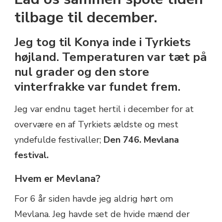
KONYA,
tilbage til december.
TYRKIET
Jeg tog til Konya inde i Tyrkiets
højland. Temperaturen var tæt på
nul grader og den store
vinterfrakke var fundet frem.
Jeg var endnu taget hertil i december for at
overvære en af Tyrkiets ældste og mest
yndefulde festivaller;
Den 746. Mevlana
festival.
Hvem er Mevlana?
For 6 år siden havde jeg aldrig hørt om
Mevlana. Jeg havde set de hvide mænd der