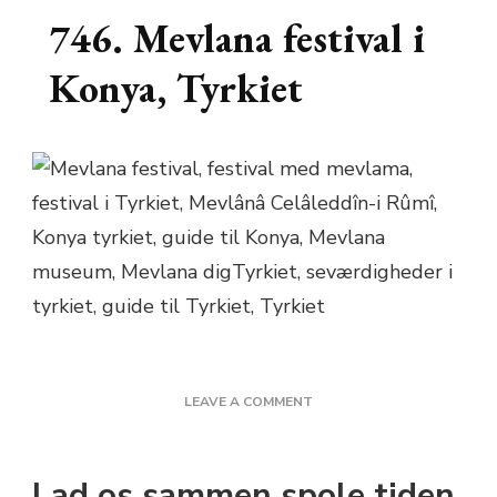
746. Mevlana festival i
Konya, Tyrkiet
ON
LEAVE A COMMENT
746.
MEVLANA
FESTIVAL
Lad os sammen spole tiden
I