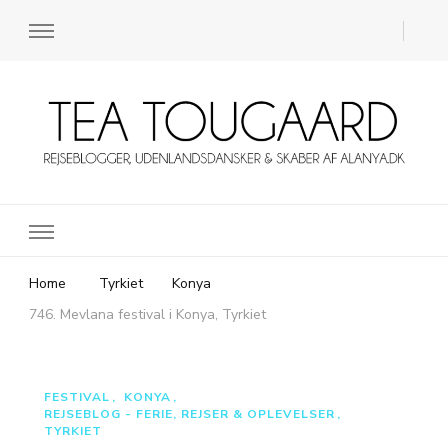
Rejsebloggen TeaTougaard.dk
En dansk rejseblog og expat guide til dig
Home
Tyrkiet
Konya
746. Mevlana festival i Konya, Tyrkiet
FESTIVAL
KONYA
REJSEBLOG - FERIE, REJSER & OPLEVELSER
TYRKIET