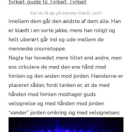
Kan du få øje på manden klædt i sort?
Imellem dem går den ældste af dem alle. Han
er klædt i en sorte jakke, mens han roligt og
helt uberørt går ind og ude mellem de
menneske snurretoppe.
Nogle har hovedet mere tiltet end andre, men
ens cirkulere de med den ene hånd mod
himlen og den anden mod jorden. Hænderne er
placeret sådan, fordi tanken er, at de med
hånden mod himlen modtager guds
velsignelse og med hånden mod jorden
“vander” jorden omkring sig med velsignelsen.