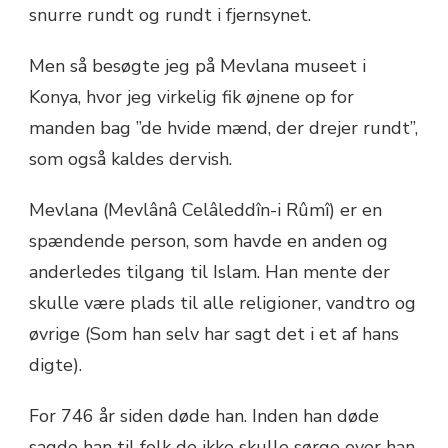
snurre rundt og rundt i fjernsynet.
Men så besøgte jeg på Mevlana museet i
Konya, hvor jeg virkelig fik øjnene op for
manden bag ”de hvide mænd, der drejer rundt”,
som også kaldes dervish.
Mevlana (Mevlânâ Celâleddîn-i Rûmî) er en
spændende person, som havde en anden og
anderledes tilgang til Islam. Han mente der
skulle være plads til alle religioner, vandtro og
øvrige (Som han selv har sagt det i et af hans
digte).
For 746 år siden døde han. Inden han døde
sagde han til folk de ikke skulle sørge over han,