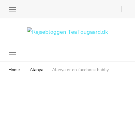
Rejsebloggen TeaTougaard.dk
En dansk rejseblog og expat guide til dig
Home
Alanya
Alanya er en facebook hobby