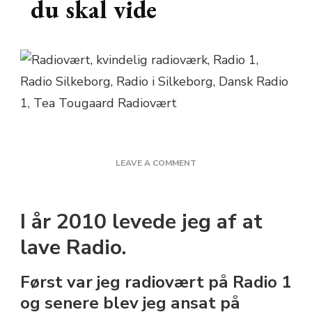
du skal vide
ON
LEAVE A COMMENT
17X
UBRUGELIG
VIDEN,
I år 2010 levede jeg af at
DU
SKAL
lave Radio.
VIDE
Først var jeg radiovært på Radio 1
og senere blev jeg ansat på