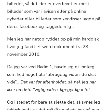
billeder, så det, der er overlevet er mest
billeder som var i avisen eller på online
nyheder eller billeder som kendisser lagde på
deres facebook og taggede mig i.
Men jeg har netop ryddet op på min harddisk,
hvor jeg fandt et word dokument fra 28.
november 2010.
Da jeg var ved Radio 1, havde jeg et indlæg,
som hed noget ala “ubrugelig viden, du skal
vide”…
Det var før aftenholdet, så nej, jeg har
ikke omdøbt “vigtig viden, ligegyldig info”.
Og i stedet for bare at slette det, så synes jeg
faktisk godt, at det må få en plads her på min