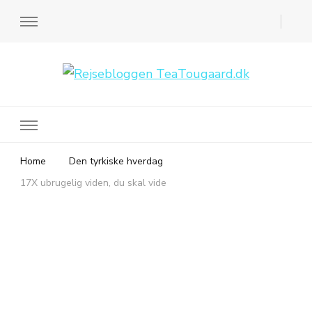
Rejsebloggen TeaTougaard.dk
En dansk rejseblog og expat guide til dig
Home
Den tyrkiske hverdag
17X ubrugelig viden, du skal vide