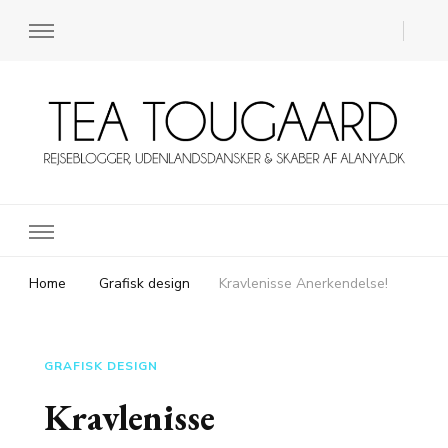
Rejsebloggen TeaTougaard.dk
En dansk rejseblog og expat guide til dig
Home
Grafisk design
Kravlenisse Anerkendelse!
GRAFISK DESIGN
Kravlenisse