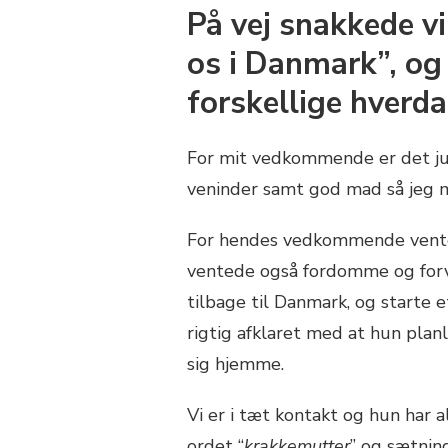
På vej snakkede v
os i Danmark”, og
forskellige hverdag
For mit vedkommende er det ju
veninder samt god mad så jeg me
For hendes vedkommende vented
ventede også fordomme og forv
tilbage til Danmark, og starte e
rigtig afklaret med at hun planl
sig hjemme.
Vi er i tæt kontakt og hun har 
ordet “
krakkemutter
” og sætnin