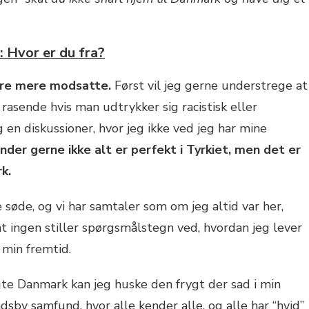
 Hvor er du fra?
ære mere modsatte.
Først vil jeg gerne understrege at
r rasende hvis man udtrykker sig racistisk eller
g en diskussioner, hvor jeg ikke ved jeg har mine
nder gerne ikke alt er perfekt i Tyrkiet, men det er
k.
 søde, og vi har samtaler som om jeg altid var her,
 at ingen stiller spørgsmålstegn ved, hvordan jeg lever
i min fremtid.
te Danmark kan jeg huske den frygt der sad i min
ndsby samfund, hvor alle kender alle, og alle har “hvid”