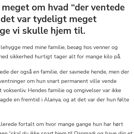
i meget om hvad “der ventede
 det var tydeligt meget
e vi skulle hjem til.
lehygge med mine familie, besøg hos venner og
d sikkerhed hurtigt tager alt for mange kilo på.
e der også en familie, der savnede hende, men der
entninger om hun snart permanent ville vende
t voksenliv. Hendes familie og omgivelser var ikke
agde en fremtid i Alanya, og at det var der hun følte
allerede fortalt om hvor mange gange hun har hørt
gen “
skal du ikke snart hjem til Danmark og have dig et