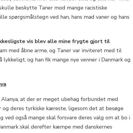
 skulle beskytte Taner mod mange racistiske
tille spørgsmålstegn ved han, hans mad vaner og hans
esligste vis blev alle mine frygte gjort til
m med åbne arme, og Taner var inviteret med til
geså lykkeligt, og han fik mange nye venner i Danmark og
nya
 i Alanya, at der er meget ubehag forbundet med
r og deres tyrkiske kæreste, ligesom det at besøge
 ved også mange skal forsvare deres valg om at bo i
il Danmark skal derefter kæmpe med danskernes