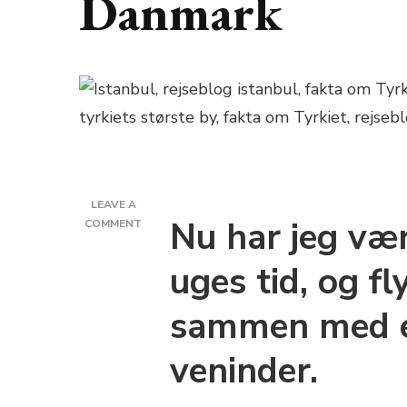
Danmark
LEAVE A
Nu har jeg vær
ON
COMMENT
FORDOMMENE,
DER
uges tid, og f
MØDER
EN
sammen med en
I
DANMARK
veninder.