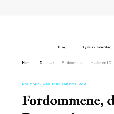
Rejsebloggen TeaTougaard.dk
En dansk rejseblog og expat guide til dig
Blog
Tyrkisk hverdag
Home
Danmark
Fordommene, der møder en i D
DANMARK
DEN TYRKISKE HVERDAG
Fordommene, d