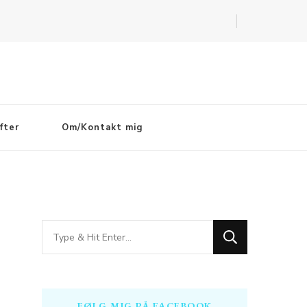
fter
Om/Kontakt mig
Looking
for
Something?
FØLG MIG PÅ FACEBOOK