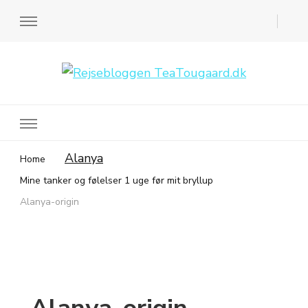
Rejsebloggen TeaTougaard.dk
En dansk rejseblog og expat guide til dig
Alanya
Home
Mine tanker og følelser 1 uge før mit bryllup
Alanya-origin