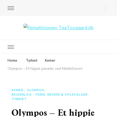
Rejsebloggen TeaTougaard.dk
En dansk rejseblog og expat guide til dig
Home
Tyrkiet
Kemer
Olympos – Et hippie paradis ved Middelhavet
KEMER
OLYMPOS
REJSEBLOG - FERIE, REJSER & OPLEVELSER
TYRKIET
Olympos – Et hippie