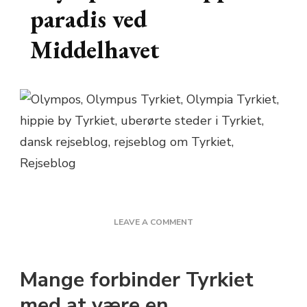
paradis ved
Middelhavet
ON
LEAVE A COMMENT
OLYMPOS
–
ET
Mange forbinder Tyrkiet
HIPPIE
PARADIS
med at være en