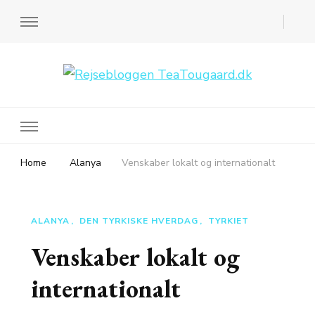
Rejsebloggen TeaTougaard.dk
En dansk rejseblog og expat guide til dig
Home
Alanya
Venskaber lokalt og internationalt
ALANYA
DEN TYRKISKE HVERDAG
TYRKIET
Venskaber lokalt og
internationalt