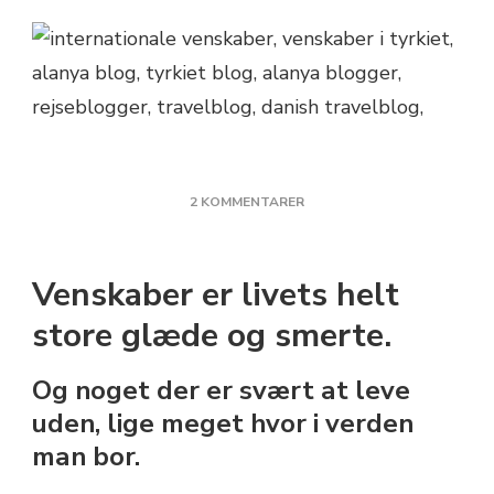
TIL
2 KOMMENTARER
VENSKABER
LOKALT
OG
Venskaber er livets helt
INTERNATIONALT
store glæde og smerte.
Og noget der er svært at leve
uden, lige meget hvor i verden
man bor.