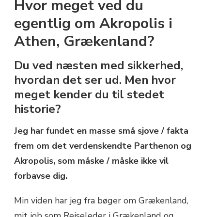
Hvor meget ved du
OM
AKROPOLIS,
egentlig om Akropolis i
ATHEN
Athen, Grækenland?
Du ved næsten med sikkerhed,
hvordan det ser ud. Men hvor
meget kender du til stedet
historie?
Jeg har fundet en masse små sjove / fakta
frem om det verdenskendte Parthenon og
Akropolis, som måske / måske ikke vil
forbavse dig.
Min viden har jeg fra bøger om Grækenland,
mit job som Rejseleder i Grækenland og