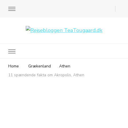
Rejsebloggen TeaTougaard.dk
En dansk rejseblog og expat guide til dig
Home
Grækenland
Athen
11 spændende fakta om Akropolis, Athen