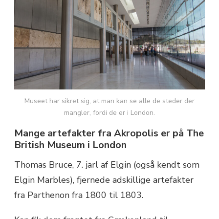
Museet har sikret sig, at man kan se alle de steder der
mangler, fordi de er i London.
Mange artefakter fra Akropolis er på The
British Museum i London
Thomas Bruce, 7. jarl af Elgin (også kendt som
Elgin Marbles), fjernede adskillige artefakter
fra Parthenon fra 1800 til 1803.