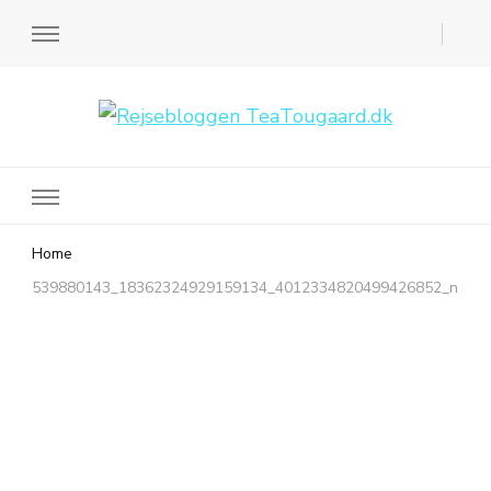
Rejsebloggen TeaTougaard.dk
En dansk rejseblog og expat guide til dig
Home
539880143_18362324929159134_4012334820499426852_n