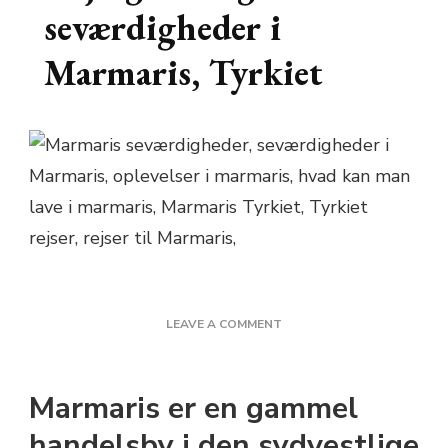
seværdigheder i
Marmaris, Tyrkiet
ON
LEAVE A COMMENT
REJSEGUIDE
OG
SEVÆRDIGHEDER
Marmaris er en gammel
I
MARMARIS,
handelsby i den sydvestlige