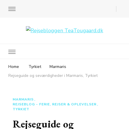
Rejsebloggen TeaTougaard.dk
En dansk rejseblog og expat guide til dig
Home
Tyrkiet
Marmaris
Rejseguide og seværdigheder i Marmaris, Tyrkiet
MARMARIS
REJSEBLOG - FERIE, REJSER & OPLEVELSER
TYRKIET
Rejseguide og