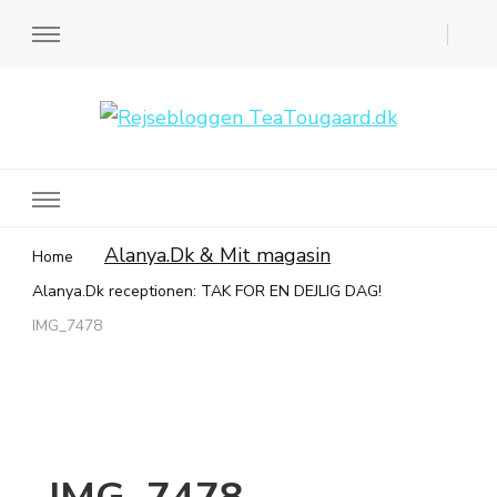
Rejsebloggen TeaTougaard.dk
En dansk rejseblog og expat guide til dig
Alanya.Dk & Mit magasin
Home
Alanya.Dk receptionen: TAK FOR EN DEJLIG DAG!
IMG_7478