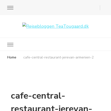
Rejsebloggen TeaTougaard.dk
En dansk rejseblog og expat guide til dig
Home
cafe-central-restaurant-jerevan-armenien-2
cafe-central-
restaurant-jerevan-