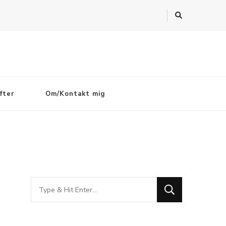
fter
Om/Kontakt mig
Looking
for
Something?