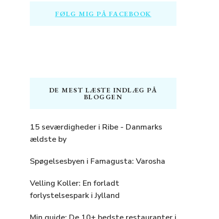
FØLG MIG PÅ FACEBOOK
DE MEST LÆSTE INDLÆG PÅ
BLOGGEN
15 seværdigheder i Ribe - Danmarks
ældste by
Spøgelsesbyen i Famagusta: Varosha
Velling Koller: En forladt
forlystelsespark i Jylland
Min guide: De 10+ bedste restauranter i