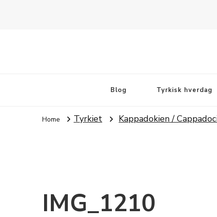
Rejsebloggen TeaTougaard.dk
En dansk rejseblog og expat guide til dig
Blog
Tyrkisk hverdag
Tyrkiet
Kappadokien / Cappadoc
Home
IMG_1210