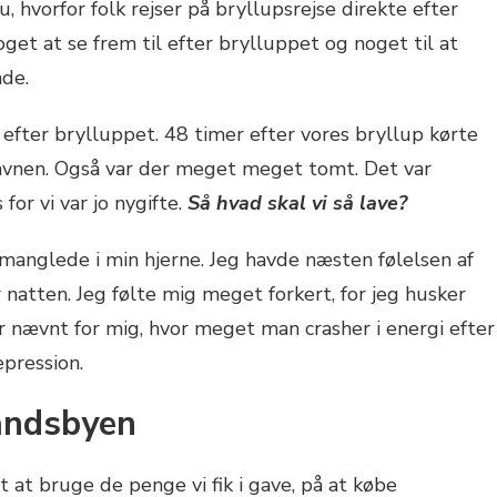
u, hvorfor folk rejser på bryllupsrejse direkte efter
get at se frem til efter brylluppet og noget til at
ade.
 efter brylluppet. 48 timer efter vores bryllup kørte
thavnen. Også var der meget meget tomt. Det var
 for vi var jo nygifte.
Så hvad skal vi så lave?
anglede i min hjerne. Jeg havde næsten følelsen af
natten. Jeg følte mig meget forkert, for jeg husker
 nævnt for mig, hvor meget man crasher i energi efter
epression.
landsbyen
 at bruge de penge vi fik i gave, på at købe