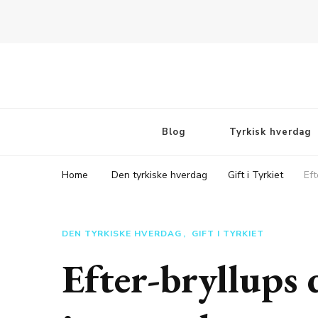
Rejsebloggen TeaTougaard.dk
En dansk rejseblog og expat guide til dig
Blog
Tyrkisk hverdag
Home
Den tyrkiske hverdag
Gift i Tyrkiet
Eft
DEN TYRKISKE HVERDAG
GIFT I TYRKIET
Efter-bryllups