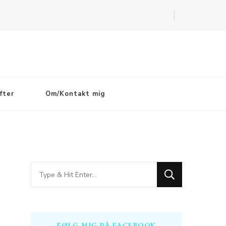
fter
Om/Kontakt mig
Looking
for
Something?
FØLG MIG PÅ FACEBOOK