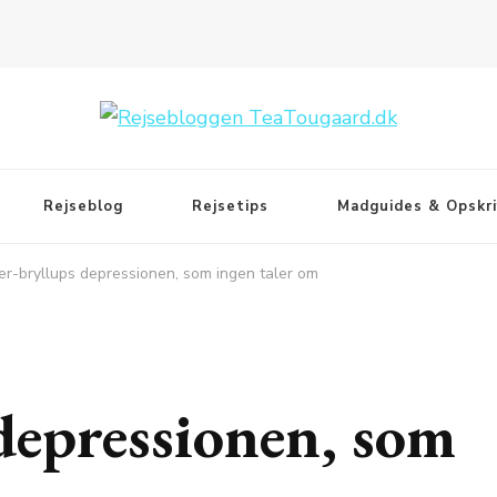
Rejseblog
Rejsetips
Madguides & Opskri
er-bryllups depressionen, som ingen taler om
 depressionen, som