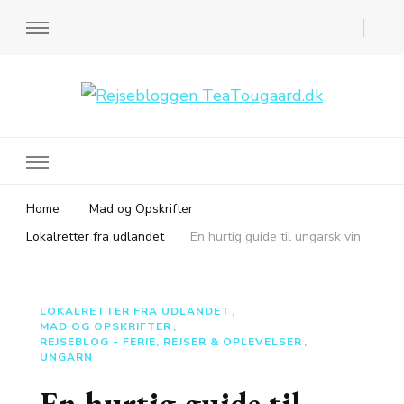
Rejsebloggen TeaTougaard.dk
En dansk rejseblog og expat guide til dig
Home
Mad og Opskrifter
Lokalretter fra udlandet
En hurtig guide til ungarsk vin
LOKALRETTER FRA UDLANDET
MAD OG OPSKRIFTER
REJSEBLOG - FERIE, REJSER & OPLEVELSER
UNGARN
En hurtig guide til