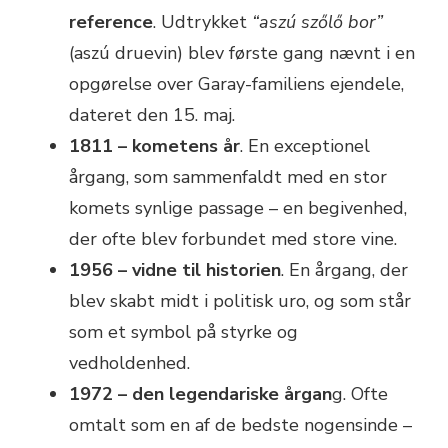
reference
. Udtrykket
“aszú szőlő bor”
(aszú druevin) blev første gang nævnt i en
opgørelse over Garay-familiens ejendele,
dateret den 15. maj.
1811 – kometens år
. En exceptionel
årgang, som sammenfaldt med en stor
komets synlige passage – en begivenhed,
der ofte blev forbundet med store vine.
1956 – vidne til historien
. En årgang, der
blev skabt midt i politisk uro, og som står
som et symbol på styrke og
vedholdenhed.
1972 – den legendariske årgan
g. Ofte
omtalt som en af de bedste nogensinde –