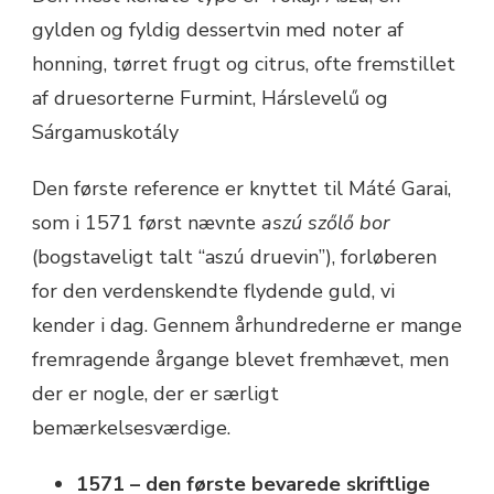
gylden og fyldig dessertvin med noter af
honning, tørret frugt og citrus, ofte fremstillet
af druesorterne Furmint, Hárslevelű og
Sárgamuskotály
Den første reference er knyttet til Máté Garai,
som i 1571 først nævnte
aszú szőlő bor
(bogstaveligt talt “aszú druevin”), forløberen
for den verdenskendte flydende guld, vi
kender i dag. Gennem århundrederne er mange
fremragende årgange blevet fremhævet, men
der er nogle, der er særligt
bemærkelsesværdige.
1571 – den første bevarede skriftlige