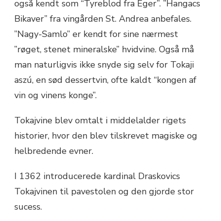
også kendt som “Tyreblod fra Eger”. ”Hangacs
Bikaver” fra vingården St. Andrea anbefales.
”Nagy-Samlo” er kendt for sine nærmest
”røget, stenet mineralske” hvidvine. Også må
man naturligvis ikke snyde sig selv for Tokaji
aszú, en sød dessertvin, ofte kaldt “kongen af
vin og vinens konge”.
Tokajvine blev omtalt i middelalder rigets
historier, hvor den blev tilskrevet magiske og
helbredende evner.
I 1362 introducerede kardinal Draskovics
Tokajvinen til pavestolen og den gjorde stor
sucess.