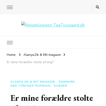
Rejsebloggen TeaTougaard.dk
En dansk rejseblog og expat guide til dig
Home
Alanya.Dk & Mit magasin
Er mine forældre stolte af mig?
ALANYA.DK & MIT MAGASIN
DANMARK
DEN TYRKISKE HVERDAG
SORGEN
Er mine forældre stolte