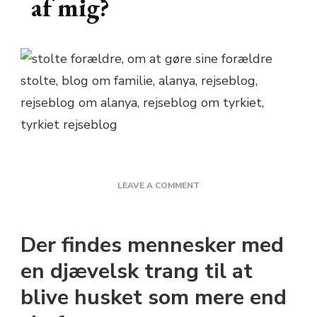
af mig?
ON
LEAVE A COMMENT
ER
MINE
FORÆLDRE
Der findes mennesker med
STOLTE
AF
en djævelsk trang til at
MIG?
blive husket som mere end