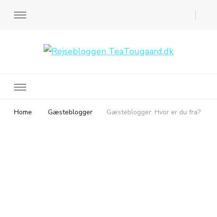
Rejsebloggen TeaTougaard.dk
En dansk rejseblog og expat guide til dig
Home
Gæsteblogger
Gæsteblogger: Hvor er du fra?