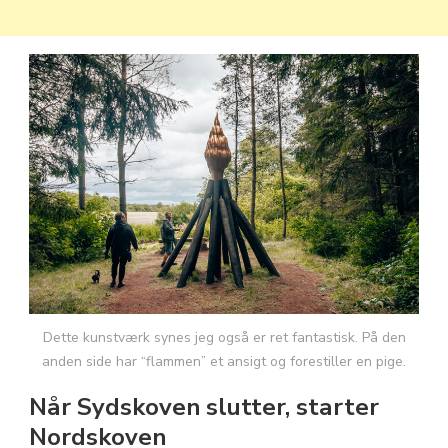
Dette kunstværk synes jeg også er ret fantastisk. På den
anden side har “flammen” et ansigt og forestiller en pige.
Når Sydskoven slutter, starter
Nordskoven