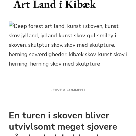
Art Land i Kibæk
ON
LEAVE A COMMENT
PÅ
TUR
TIL
En turen i skoven bliver
DEEP
FOREST
utvivlsomt meget sjovere
ART
LAND